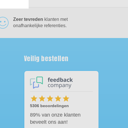
Zeer tevreden
klanten met
onafhankelijke referenties.
Veilig bestellen
star
star
star
star
star
5306 beoordelingen
89% van onze klanten
beveelt ons aan!