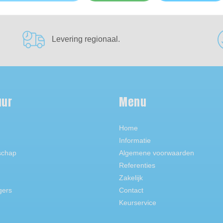
Levering regionaal.
uur
Menu
Home
Informatie
schap
Algemene voorwaarden
Referenties
Zakelijk
gers
Contact
Keurservice