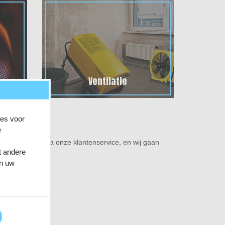
Ventilatie
ies voor
e
het ons weten via onze klantenservice, en wij gaan
t andere
an uw