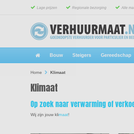
Lage prijzen
Regionale bezorging
Alle ma
Bouw
Steigers
Gereedschap
Home
Klimaat
Klimaat
Op zoek naar verwarming of verko
Wij zijn jouw kli
maat
!