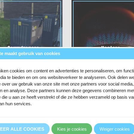
Bouwdrogers
Heaters
te maakt gebruik van cookies
ken cookies om content en advertenties te personaliseren, om funct
et tussen?
dia te bieden en om ons websiteverkeer te analyseren. Ook delen w
e over uw gebruik van onze site met onze partners voor social media,
d hebben aan onze website of nog niet in het assortiment hebben. Laat 
en en analyse. Deze partners kunnen deze gegevens combineren me
el naar wens voor jouw op voorraad te krijgen!
e die u aan ze heeft verstrekt of die ze hebben verzameld op basis v
an hun services.
EER ALLE COOKIES
Kies je cookies
Weiger cookies