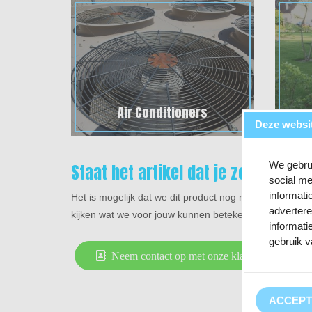
Air Conditioners
Deze websi
We gebrui
Staat het artikel dat je zoekt er ni
social me
informati
Het is mogelijk dat we dit product nog niet toegevoeg
adverter
kijken wat we voor jouw kunnen betekenen om het artik
informati
gebruik v
Neem contact op met onze klantenservice
ACCEPT