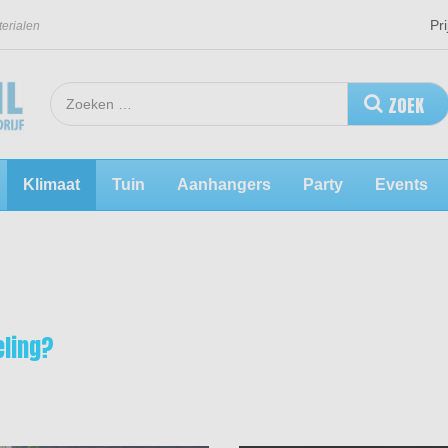
Pri
terialen
ZOEK
Klimaat
Tuin
Aanhangers
Party
Events
eling?