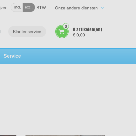
jzen:
BTW
incl.
excl.
keyboard_arrow_down
Onze andere diensten
0
0 artikelen(en)
Klantenservice
€ 0,00
Service