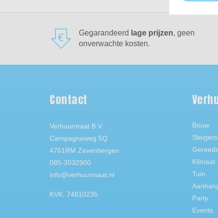
Gegarandeerd
lage prijzen
, geen
onverwachte kosten.
Contact
Verh
Bouw
Verhuurmaat B.V.
Steigers
Campagneweg 5Q
Gereed
4761RM Zevenbergen
Klimaat
085-3032900
Tuin
info@verhuurmaat.nl
Aanhan
KVK: 74810235
Party
Events